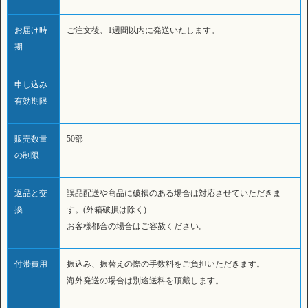
お届け時
ご注文後、1週間以内に発送いたします。
期
申し込み
─
有効期限
販売数量
50部
の制限
返品と交
誤品配送や商品に破損のある場合は対応させていただきま
換
す。(外箱破損は除く)
お客様都合の場合はご容赦ください。
付帯費用
振込み、振替えの際の手数料をご負担いただきます。
海外発送の場合は別途送料を頂戴します。