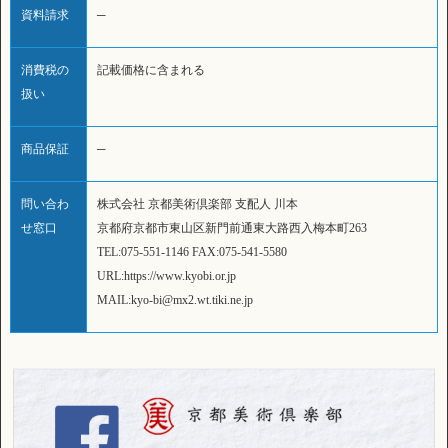
資料請求
─
消費税の
記載価格に含まれる
扱い
商品保証
─
問い合わ
株式会社 京都美術倶楽部 支配人 川本
せ窓口
京都府京都市東山区新門前通東大路西入梅本町263
TEL:075-551-1146 FAX:075-541-5580
URL:https://www.kyobi.or.jp
MAIL:kyo-bi@mx2.wt.tiki.ne.jp