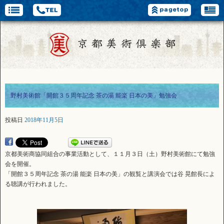
野村美術館「開館３５周年記念 茶の湯 能楽 日本の美」勉強会
投稿日
2018年11月5日
京都美術商協同組合の事業活動として、１１月３日（土）野村美術館にて勉強
会を開催。
「開館３５周年記念 茶の湯 能楽 日本の美」の観覧と講演会では谷 晃館長によ
る聴講が行われました。