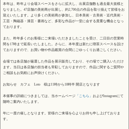
本年は、昨年より会場スペースをさらに拡大し、出展店舗数も過去最大規模と
なりました。47店舗の美術商が出展し、約2,700点の作品を取り揃えて皆様をお
迎えいたします。より多くの美術商が参加し、日本美術・古美術・近代美術・
工芸・陶磁器・漆芸・書画など、多彩な作品が一堂に会する貴重な機会となっ
ております。
また、昨年多くのお客様にご来場いただきましたことを受け、二日目の営業時
間を17時まで延長いたしました。さらに、本年度は新たに喫茶スペースを設け
ておりますので、お買い物や作品鑑賞の合間にごゆっくりお過ごしください。
会場では各店舗が厳選した作品を展示販売しており、その場でご購入いただけ
ます。当日は各店舗の担当者も常駐しておりますので、作品に関するご質問や
ご相談もお気軽にお声掛けください。
お知らせ カフェ Loto 様は11時から18時半 開店となります
本催事の詳細につきましては、当ホームページ
「こちら」
およびInstagramにて
随時ご案内いたします。
年に一度の催しとなります。皆様のご来場を心よりお待ち申し上げておりま
す。